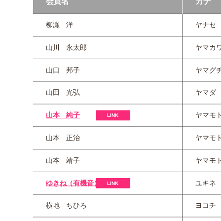
会員名
カナ
柳瀬 洋
ヤナセ
山川 永太郎
ヤマカ
山口 邦子
ヤマグ
山田 光弘
ヤマダ
山本 純子
ヤマモ
山本 正治
ヤマモ
山本 靖子
ヤマモ
ゆきね（有機音）
ユキネ
横地 ちひろ
ヨコチ