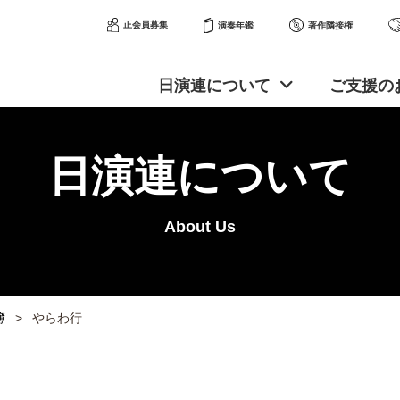
正会員募集
著作隣接権
演奏年鑑
日演連について
ご支援の
日演連について
About Us
簿
やらわ行