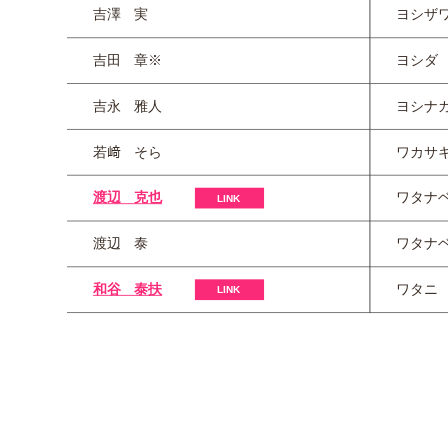
吉澤 実
ヨシザ
吉田 章※
ヨシダ
吉永 雅人
ヨシナ
若﨑 そら
ワカサ
渡辺 克也
ワタナ
渡辺 泰
ワタナ
和谷 泰扶
ワタニ