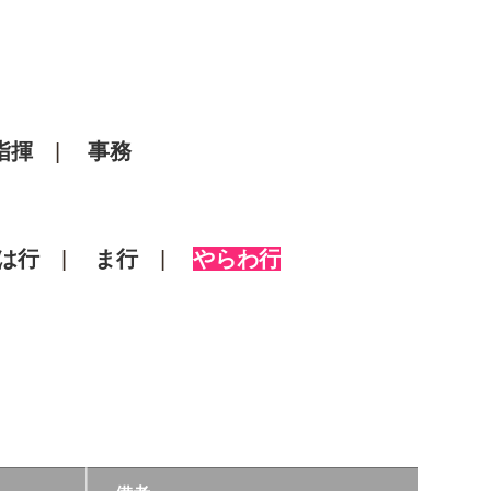
指揮
事務
は行
ま行
やらわ行